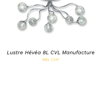
SELECT OPTIONS
/
APERÇU
Lustre Hévéa 8L CVL Manufacture
985
CHF