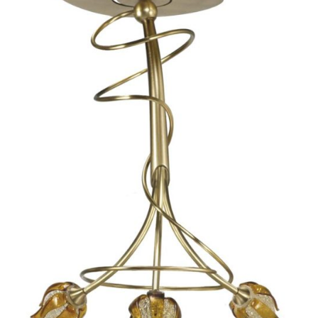
SELECT OPTIONS
/
APERÇU