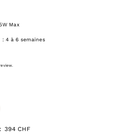
25W Max
n : 4 à 6 semaines
review.
:
394 CHF