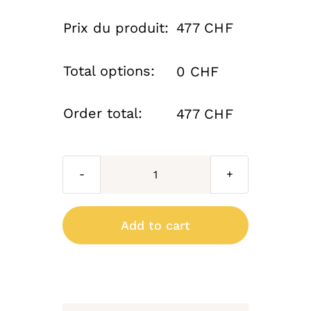
Prix du produit:
477 CHF
Total options:
0 CHF
Order total:
477 CHF
Applique
Cooper
n°2
Add to cart
Roger
Pradier
quantity