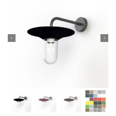
LUMINAIRES INTERIEUR
ECLAIRAGE LED


BLOG