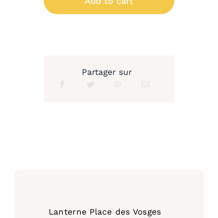
Add to cart
Vosges
Evolution
n°1
Roger
Pradier
Partager sur
quantity
Lanterne Place des Vosges