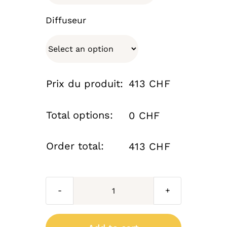
Diffuseur
Prix du produit:
413 CHF
Total options:
0 CHF
Order total:
413 CHF
Lanterne
Place
des