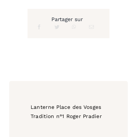
Roger
Pradier
Partager sur
quantity
Lanterne Place des Vosges
Tradition n°1 Roger Pradier