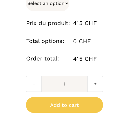
Prix du produit:
415 CHF
Total options:
0 CHF
Order total:
415 CHF
Lanterne
Place
des
Add to cart
Vosges
Tradition
n°1