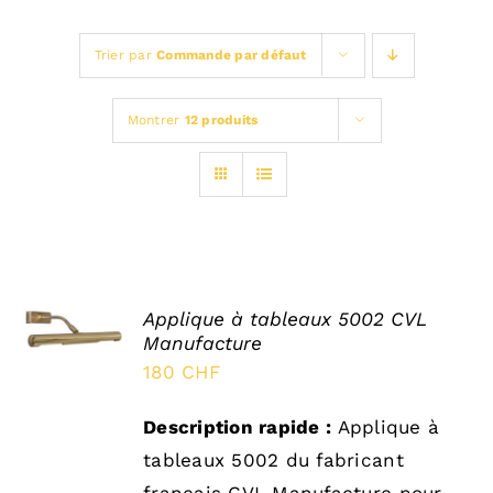
LUMINAIRES INTERIEUR
Trier par
Commande par défaut
ECLAIRAGE LED
Montrer
12 produits
BLOG
SELECT
Applique à tableaux 5002 CVL
OPTIONS
Manufacture
/
DÉTAILS
180
CHF
Description rapide :
Applique à
tableaux 5002 du fabricant
français CVL Manufacture pour