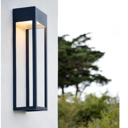
SELECT OPTIONS
/
APERÇU