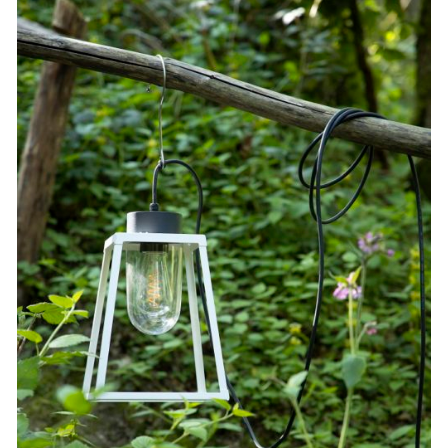
SELECT OPTIONS
/
APERÇU