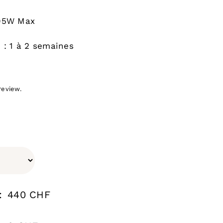
105W Max
n : 1 à 2 semaines
review.
:
440 CHF